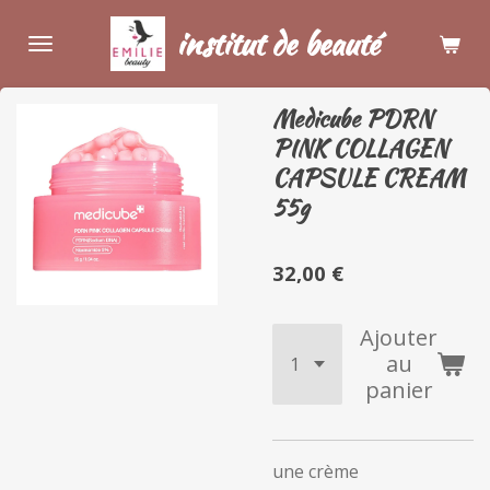
Passer
institut de beauté
au
contenu
principal
Medicube PDRN
PINK COLLAGEN
CAPSULE CREAM
55g
32,00 €
Ajouter
au
panier
une crème