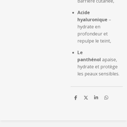
barrière cutanée,
Acide
hyaluronique
–
hydrate en
profondeur et
repulpe le teint,
Le
panthénol
apaise,
hydrate et protège
les peaux sensibles.
P
P
P
P
a
a
a
a
r
r
r
r
t
t
t
t
a
a
a
a
g
g
g
g
e
e
e
e