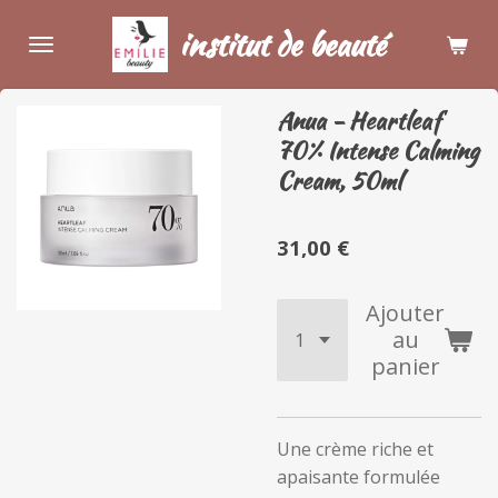
Passer
institut de beauté
au
contenu
principal
Anua - Heartleaf
70% Intense Calming
Cream, 50ml
31,00 €
Ajouter
au
panier
Une crème riche et
apaisante formulée