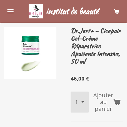
Passer
institut de beauté
au
contenu
principal
Dr.Jart+ – Cicapair
Gel-Crème
Réparatrice
Apaisante Intensive,
50 ml
46,00 €
Ajouter
au
panier